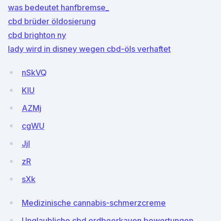
was bedeutet hanfbremse_
cbd brüder öldosierung
cbd brighton ny
lady wird in disney wegen cbd-öls verhaftet
nSkVQ
KIU
AZMj
cgWU
JjI
zR
sXk
Medizinische cannabis-schmerzcreme
Unglaubliche cbd erdbeerkauen bewertungen