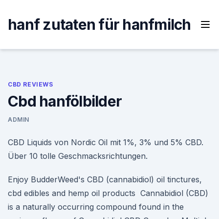
Skip
to
hanf zutaten für hanfmilch
content
CBD REVIEWS
Cbd hanfölbilder
ADMIN
CBD Liquids von Nordic Oil mit 1%, 3% und 5% CBD.
Über 10 tolle Geschmacksrichtungen.
Enjoy BudderWeed's CBD (cannabidiol) oil tinctures,
cbd edibles and hemp oil products Cannabidiol (CBD)
is a naturally occurring compound found in the