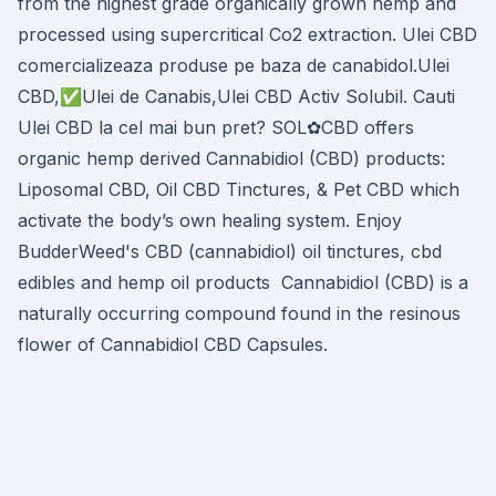
from the highest grade organically grown hemp and
processed using supercritical Co2 extraction. Ulei CBD
comercializeaza produse pe baza de canabidol.Ulei
CBD,✅Ulei de Canabis,Ulei CBD Activ Solubil. Cauti
Ulei CBD la cel mai bun pret? SOL✿CBD offers
organic hemp derived Cannabidiol (CBD) products:
Liposomal CBD, Oil CBD Tinctures, & Pet CBD which
activate the body’s own healing system. Enjoy
BudderWeed's CBD (cannabidiol) oil tinctures, cbd
edibles and hemp oil products Cannabidiol (CBD) is a
naturally occurring compound found in the resinous
flower of Cannabidiol CBD Capsules.