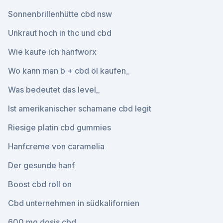
Sonnenbrillenhütte cbd nsw
Unkraut hoch in thc und cbd
Wie kaufe ich hanfworx
Wo kann man b + cbd öl kaufen_
Was bedeutet das level_
Ist amerikanischer schamane cbd legit
Riesige platin cbd gummies
Hanfcreme von caramelia
Der gesunde hanf
Boost cbd roll on
Cbd unternehmen in südkalifornien
600 mg dosis cbd