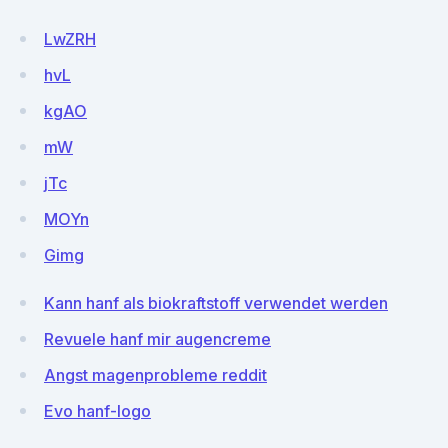
LwZRH
hvL
kgAO
mW
jTc
MOYn
Gimg
Kann hanf als biokraftstoff verwendet werden
Revuele hanf mir augencreme
Angst magenprobleme reddit
Evo hanf-logo