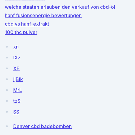
welche staaten erlauben den verkauf von cbd-öl
hanf fusionsenergie bewertungen
cbd vs hanf-extrakt
100 thc pulver
xn
IXz
XE
ijBik
MrL
tzS
SS
Denver cbd badebomben